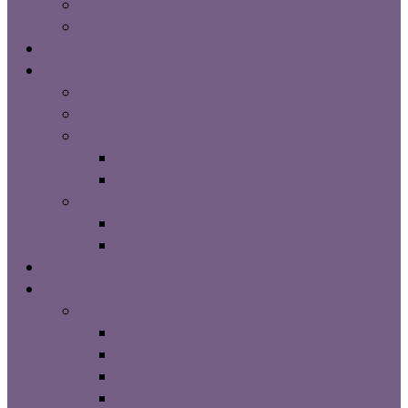
The Lynx Rödljusmask
Rödljuslampa IL 60
Dryck
Hälsokost
Super Greens Eko 200g
Psylliumfröskal Eko 250g
Skumtoppar
Skumtoppar Saffran
Skumtoppar Vanilj
Energi Muslie Rostad
Energi Muslie vanlj/kokos
Energi Muslie Choklad/nötter
Hälsodryck
Protein
Whey Vassle
Whey Protein BananaSplit
Whey Protein Jordgubb slush
Whey Protein Vanilj
Whey Protein Choklad Jordnötssmör