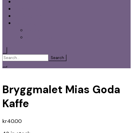
Smaksatt Ketchup
Blandat Gott
Utförsäljning
Varukorg
Kassa
Mitt konto
Search
for:
Bryggmalet Mias Goda
Kaffe
kr
40.00