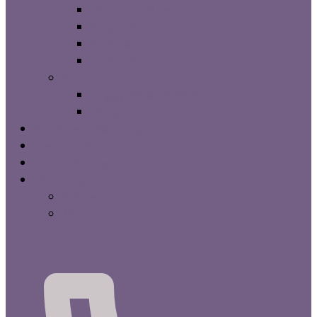
Dilma te askar
Yogi Tea
Styckevis Te
Tillbehör
Kaffe
Bryggmalet Smaksatt
Bönor
Smaksatt Ketchup
Blandat Gott
Utförsäljning
Varukorg
Kassa
Mitt konto