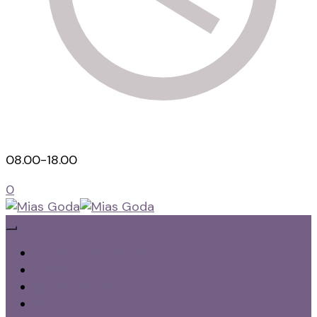
08.00-18.00
0
Hälsokost, Kaffe och te
Mias Goda
Hudvård William Morris
Tvålar
Schampo Tvål
Rödljus