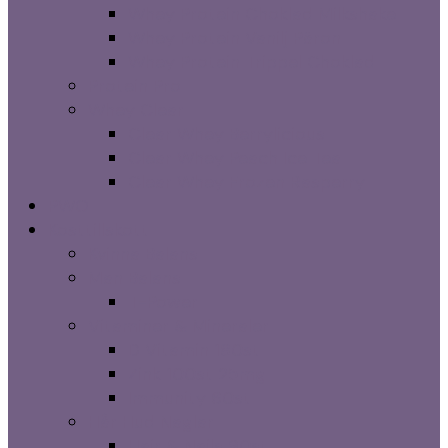
Whey Protein Choklad Milkshake
Whey Protein Vanilj Päron
Whey Protein Trippel Choklad
Protein Pro
Whey Clear
Clear Whey Berrylicious
Clear Whey Peach Ice Tea
Clear Whey Frozen Rasperry
PWO
Kosttillskott
Kvinna Balans
Man Balans
T-Power
Vitaminer & Mineraler
D Vitamin 180st
Zink 100st 25mg
Immunity 60st
Hår Hud Naglar
Hair & Nails 90st