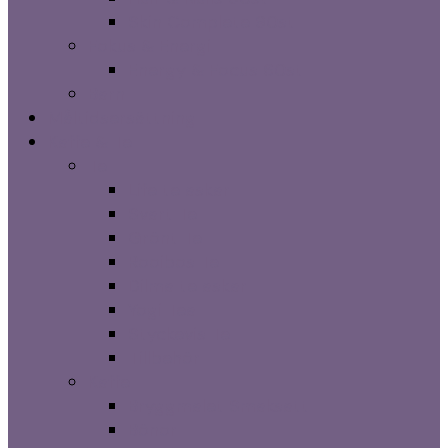
Skin Complete 90st
Fokus & Energi
Energy & Focus 60st
Barn
Måltidsersättning
Kaffe & Te
Te
Life te askar
Svart Te
Grönt Te
Rooibos Te
Dilma te askar
Yogi Tea
Styckevis Te
Tillbehör
Kaffe
Bryggmalet Smaksatt
Bönor