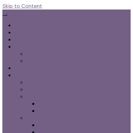
Skip to Content
Hudvård William Morris
Tvålar
Schampo Tvål
Rödljus
The Lynx Rödljusmask
Rödljuslampa IL 60
Dryck
Hälsokost
Super Greens Eko 200g
Psylliumfröskal Eko 250g
Skumtoppar
Skumtoppar Saffran
Skumtoppar Vanilj
Energi Muslie Rostad
Energi Muslie vanlj/kokos
Energi Muslie Choklad/nötter