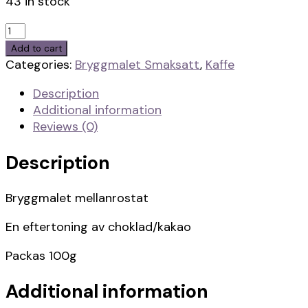
43 in stock
Bryggmalet
Mias
Add to cart
Goda
Categories:
Bryggmalet Smaksatt
,
Kaffe
Kaffe
Description
quantity
Additional information
Reviews (0)
Description
Bryggmalet mellanrostat
En eftertoning av choklad/kakao
Packas 100g
Additional information