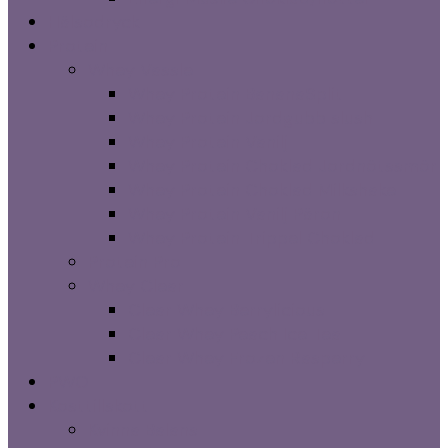
Hälsodryck
Protein
Whey Vassle
Whey Protein BananaSplit
Whey Protein Jordgubb slush
Whey Protein Vanilj
Whey Protein Choklad Jordnötssmör
Whey Protein Choklad Milkshake
Whey Protein Vanilj Päron
Whey Protein Trippel Choklad
Protein Pro
Whey Clear
Clear Whey Berrylicious
Clear Whey Peach Ice Tea
Clear Whey Frozen Rasperry
PWO
Kosttillskott
Kvinna Balans