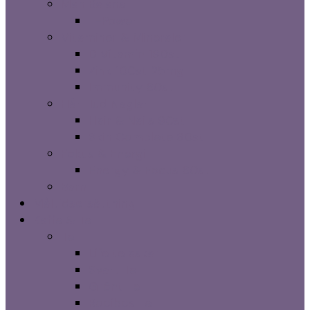
Man Balans
T-Power
Vitaminer & Mineraler
D Vitamin 180st
Zink 100st 25mg
Immunity 60st
Hår Hud Naglar
Hair & Nails 90st
Skin Complete 90st
Fokus & Energi
Energy & Focus 60st
Barn
Måltidsersättning
Kaffe & Te
Te
Life te askar
Svart Te
Grönt Te
Rooibos Te