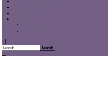
Smaksatt Ketchup
Blandat Gott
Utförsäljning
Varukorg
Kassa
Mitt konto
Search
for: