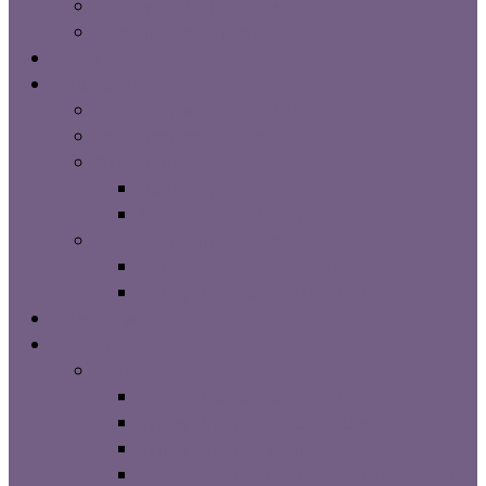
The Lynx Rödljusmask
Rödljuslampa IL 60
Dryck
Hälsokost
Super Greens Eko 200g
Psylliumfröskal Eko 250g
Skumtoppar
Skumtoppar Saffran
Skumtoppar Vanilj
Energi Muslie Rostad
Energi Muslie vanlj/kokos
Energi Muslie Choklad/nötter
Hälsodryck
Protein
Whey Vassle
Whey Protein BananaSplit
Whey Protein Jordgubb slush
Whey Protein Vanilj
Whey Protein Choklad Jordnötssmör