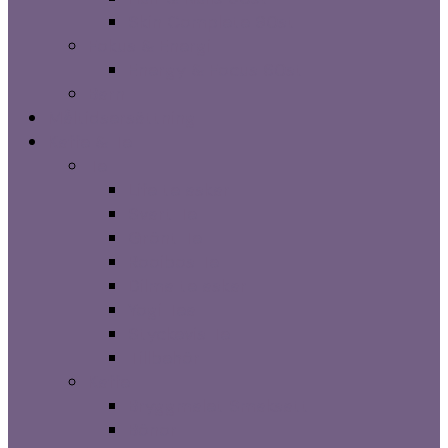
Skin Complete 90st
Fokus & Energi
Energy & Focus 60st
Barn
Måltidsersättning
Kaffe & Te
Te
Life te askar
Svart Te
Grönt Te
Rooibos Te
Dilma te askar
Yogi Tea
Styckevis Te
Tillbehör
Kaffe
Bryggmalet Smaksatt
Bönor