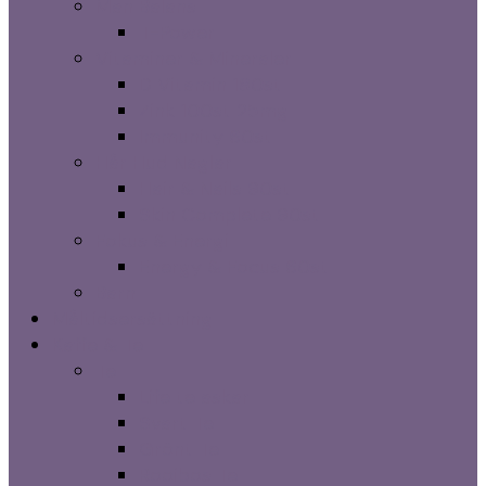
Man Balans
T-Power
Vitaminer & Mineraler
D Vitamin 180st
Zink 100st 25mg
Immunity 60st
Hår Hud Naglar
Hair & Nails 90st
Skin Complete 90st
Fokus & Energi
Energy & Focus 60st
Barn
Måltidsersättning
Kaffe & Te
Te
Life te askar
Svart Te
Grönt Te
Rooibos Te