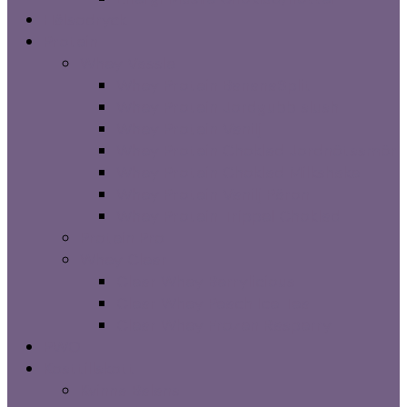
Hälsodryck
Protein
Whey Vassle
Whey Protein BananaSplit
Whey Protein Jordgubb slush
Whey Protein Vanilj
Whey Protein Choklad Jordnötssmör
Whey Protein Choklad Milkshake
Whey Protein Vanilj Päron
Whey Protein Trippel Choklad
Protein Pro
Whey Clear
Clear Whey Berrylicious
Clear Whey Peach Ice Tea
Clear Whey Frozen Rasperry
PWO
Kosttillskott
Kvinna Balans