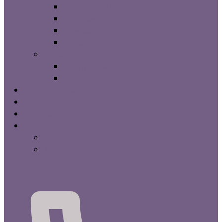
Dilma te askar
Yogi Tea
Styckevis Te
Tillbehör
Kaffe
Bryggmalet Smaksatt
Bönor
Smaksatt Ketchup
Blandat Gott
Utförsäljning
Varukorg
Kassa
Mitt konto