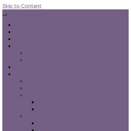
Skip to Content
Hudvård William Morris
Tvålar
Schampo Tvål
Rödljus
The Lynx Rödljusmask
Rödljuslampa IL 60
Dryck
Hälsokost
Super Greens Eko 200g
Psylliumfröskal Eko 250g
Skumtoppar
Skumtoppar Saffran
Skumtoppar Vanilj
Energi Muslie Rostad
Energi Muslie vanlj/kokos
Energi Muslie Choklad/nötter