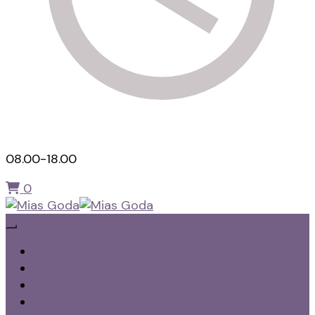
08.00-18.00
0
Hälsokost, Kaffe och te
Mias Goda
Hudvård William Morris
Tvålar
Schampo Tvål
Rödljus