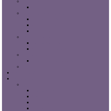
Man Balans
T-Power
Vitaminer & Mineraler
D Vitamin 180st
Zink 100st 25mg
Immunity 60st
Hår Hud Naglar
Hair & Nails 90st
Skin Complete 90st
Fokus & Energi
Energy & Focus 60st
Barn
Måltidsersättning
Kaffe & Te
Te
Life te askar
Svart Te
Grönt Te
Rooibos Te