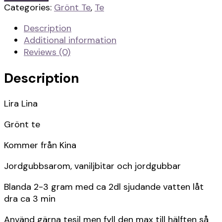
quantity
Categories:
Grönt Te
,
Te
Description
Additional information
Reviews (0)
Description
Lira Lina
Grönt te
Kommer från Kina
Jordgubbsarom, vaniljbitar och jordgubbar
Blanda 2-3 gram med ca 2dl sjudande vatten låt
dra ca 3 min
Använd gärna tesil men fyll den max till hälften så