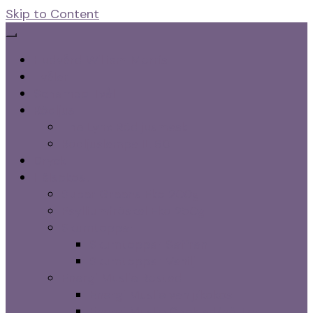
Skip to Content
Hudvård William Morris
Tvålar
Schampo Tvål
Rödljus
The Lynx Rödljusmask
Rödljuslampa IL 60
Dryck
Hälsokost
Super Greens Eko 200g
Psylliumfröskal Eko 250g
Skumtoppar
Skumtoppar Saffran
Skumtoppar Vanilj
Energi Muslie Rostad
Energi Muslie vanlj/kokos
Energi Muslie Choklad/nötter