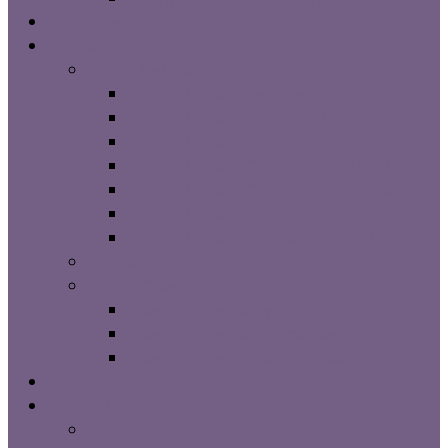
Hälsodryck
Protein
Whey Vassle
Whey Protein BananaSplit
Whey Protein Jordgubb slush
Whey Protein Vanilj
Whey Protein Choklad Jordnötssmör
Whey Protein Choklad Milkshake
Whey Protein Vanilj Päron
Whey Protein Trippel Choklad
Protein Pro
Whey Clear
Clear Whey Berrylicious
Clear Whey Peach Ice Tea
Clear Whey Frozen Rasperry
PWO
Kosttillskott
Kvinna Balans