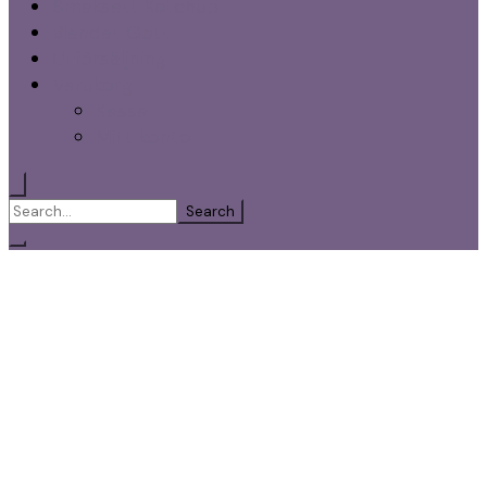
Smaksatt Ketchup
Blandat Gott
Utförsäljning
Varukorg
Kassa
Mitt konto
Search
for: