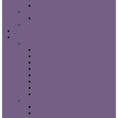
Skin Complete 90st
Fokus & Energi
Energy & Focus 60st
Barn
Måltidsersättning
Kaffe & Te
Te
Life te askar
Svart Te
Grönt Te
Rooibos Te
Dilma te askar
Yogi Tea
Styckevis Te
Tillbehör
Kaffe
Bryggmalet Smaksatt
Bönor