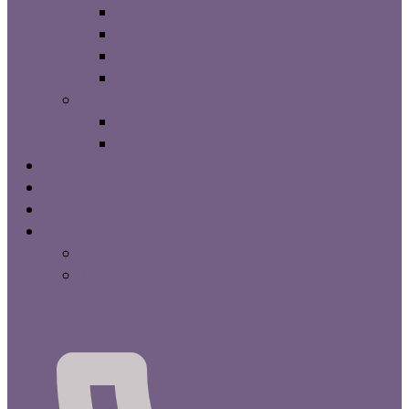
Dilma te askar
Yogi Tea
Styckevis Te
Tillbehör
Kaffe
Bryggmalet Smaksatt
Bönor
Smaksatt Ketchup
Blandat Gott
Utförsäljning
Varukorg
Kassa
Mitt konto