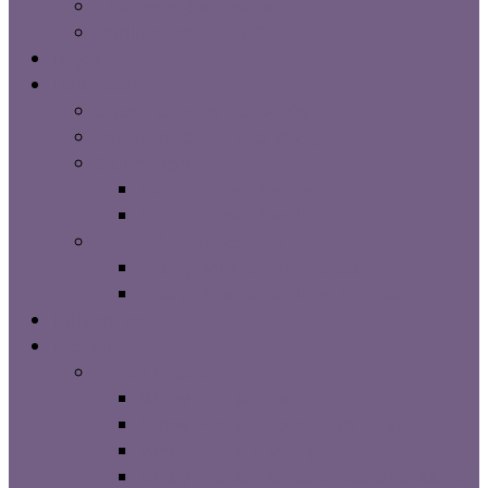
The Lynx Rödljusmask
Rödljuslampa IL 60
Dryck
Hälsokost
Super Greens Eko 200g
Psylliumfröskal Eko 250g
Skumtoppar
Skumtoppar Saffran
Skumtoppar Vanilj
Energi Muslie Rostad
Energi Muslie vanlj/kokos
Energi Muslie Choklad/nötter
Hälsodryck
Protein
Whey Vassle
Whey Protein BananaSplit
Whey Protein Jordgubb slush
Whey Protein Vanilj
Whey Protein Choklad Jordnötssmör