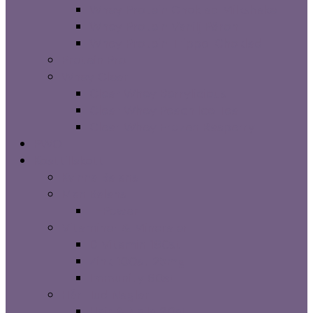
Whey Protein Choklad Milkshake
Whey Protein Vanilj Päron
Whey Protein Trippel Choklad
Protein Pro
Whey Clear
Clear Whey Berrylicious
Clear Whey Peach Ice Tea
Clear Whey Frozen Rasperry
PWO
Kosttillskott
Kvinna Balans
Man Balans
T-Power
Vitaminer & Mineraler
D Vitamin 180st
Zink 100st 25mg
Immunity 60st
Hår Hud Naglar
Hair & Nails 90st