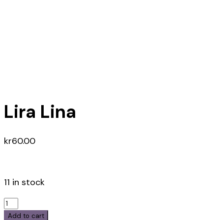
Lira Lina
kr
60.00
11 in stock
Lira
Lina
Add to cart