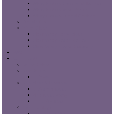
Whey Protein Choklad Milkshake
Whey Protein Vanilj Päron
Whey Protein Trippel Choklad
Protein Pro
Whey Clear
Clear Whey Berrylicious
Clear Whey Peach Ice Tea
Clear Whey Frozen Rasperry
PWO
Kosttillskott
Kvinna Balans
Man Balans
T-Power
Vitaminer & Mineraler
D Vitamin 180st
Zink 100st 25mg
Immunity 60st
Hår Hud Naglar
Hair & Nails 90st