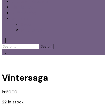
Smaksatt Ketchup
Blandat Gott
Utförsäljning
Varukorg
Kassa
Mitt konto
Search
for:
Vintersaga
kr
60.00
22 in stock