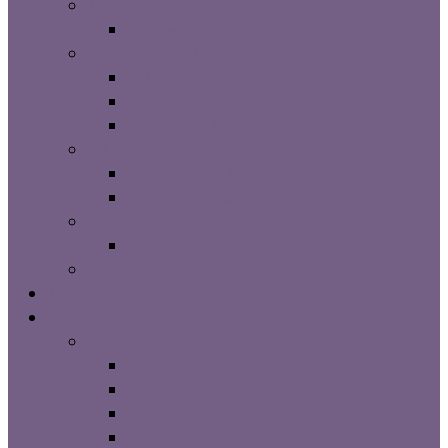
Man Balans
T-Power
Vitaminer & Mineraler
D Vitamin 180st
Zink 100st 25mg
Immunity 60st
Hår Hud Naglar
Hair & Nails 90st
Skin Complete 90st
Fokus & Energi
Energy & Focus 60st
Barn
Måltidsersättning
Kaffe & Te
Te
Life te askar
Svart Te
Grönt Te
Rooibos Te