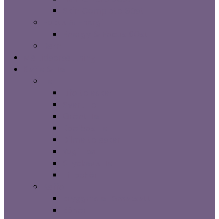
Skin Complete 90st
Fokus & Energi
Energy & Focus 60st
Barn
Måltidsersättning
Kaffe & Te
Te
Life te askar
Svart Te
Grönt Te
Rooibos Te
Dilma te askar
Yogi Tea
Styckevis Te
Tillbehör
Kaffe
Bryggmalet Smaksatt
Bönor