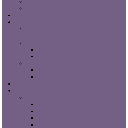
The Lynx Rödljusmask
Rödljuslampa IL 60
Dryck
Hälsokost
Super Greens Eko 200g
Psylliumfröskal Eko 250g
Skumtoppar
Skumtoppar Saffran
Skumtoppar Vanilj
Energi Muslie Rostad
Energi Muslie vanlj/kokos
Energi Muslie Choklad/nötter
Hälsodryck
Protein
Whey Vassle
Whey Protein BananaSplit
Whey Protein Jordgubb slush
Whey Protein Vanilj
Whey Protein Choklad Jordnötssmör