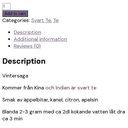
Vintersaga
quantity
Add to cart
Categories:
Svart Te
,
Te
Description
Additional information
Reviews (0)
Description
Vintersaga
Kommer från Kina
och Indien är svart te
Smak av äppelbitar, kanel, citron, apelsin
Blanda 2-3 gram med ca 2dl kokande vatten låt dra
ca 3 min