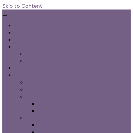
Skip to Content
Hudvård William Morris
Tvålar
Schampo Tvål
Rödljus
The Lynx Rödljusmask
Rödljuslampa IL 60
Dryck
Hälsokost
Super Greens Eko 200g
Psylliumfröskal Eko 250g
Skumtoppar
Skumtoppar Saffran
Skumtoppar Vanilj
Energi Muslie Rostad
Energi Muslie vanlj/kokos
Energi Muslie Choklad/nötter