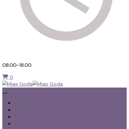
08.00-18.00
0
Hälsokost, Kaffe och te
Mias Goda
Hudvård William Morris
Tvålar
Schampo Tvål
Rödljus