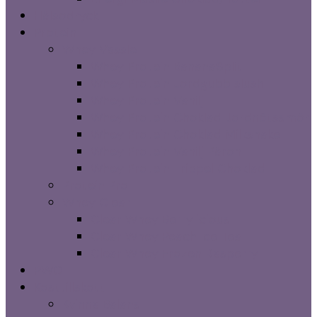
Hälsodryck
Protein
Whey Vassle
Whey Protein BananaSplit
Whey Protein Jordgubb slush
Whey Protein Vanilj
Whey Protein Choklad Jordnötssmör
Whey Protein Choklad Milkshake
Whey Protein Vanilj Päron
Whey Protein Trippel Choklad
Protein Pro
Whey Clear
Clear Whey Berrylicious
Clear Whey Peach Ice Tea
Clear Whey Frozen Rasperry
PWO
Kosttillskott
Kvinna Balans