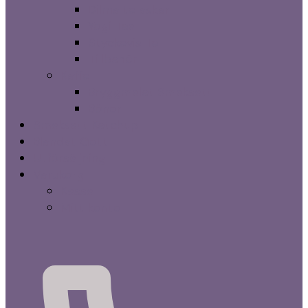
Dilma te askar
Yogi Tea
Styckevis Te
Tillbehör
Kaffe
Bryggmalet Smaksatt
Bönor
Smaksatt Ketchup
Blandat Gott
Utförsäljning
Varukorg
Kassa
Mitt konto